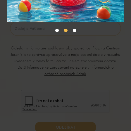
a být tak u všeho, co se zde děje
Odesláním formuláře souhlasím, aby společnost
Plazma Centrum
Jeseník
jako správce zpracovávala moje osobní údaje v rozsahu
uvedeném v tomto formuláři za účelem zodpovězení dotazu.
Další informace ke zpracování naleznete v informacích o
ochraně osobních údajů
.
ODEBÍRAT