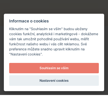
Informace o cookies
Kliknutím na "Souhlasím se vším" budou uloženy
cookies funkční, analytické i marketingové - dokážeme
vám tak umožnit pohodlné používání webu, měřit
funkčnost našeho webu i vás cílit reklamou. Své
preference můžete snadno upravit kliknutím na
"Nastavení cookies".
Copyright © 2026 Plazma Centrum Jeseník
Souhlasím se vším
Ochrana osobních údajů
Nastavení cookies
Created by
Orbinet s.r.o.