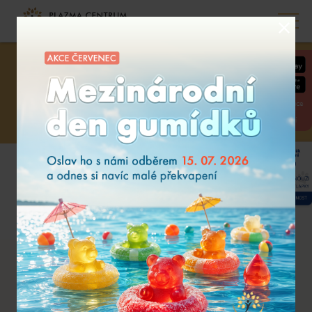
SOUTĚŽ PRO STŘEDNÍ
ŠKOLY
Mobilní aplikace
pro on-line
objednávání
Od října startuje soutěž pro střední školy o ceny za 10 tis.
Kč. Každá třída může soutěžit o nejvyšší počet odběrů do
konce ledna 2025.
Chci dostávat novinky